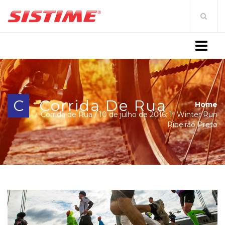
MENU
C
Corrida De Rua
Home
Corrida de Rua
/
10 de julho de 2016: 1ª Winter Run
Ribeirão Preto