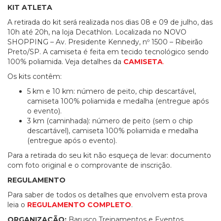
KIT ATLETA
A retirada do kit será realizada nos dias 08 e 09 de julho, das
10h até 20h, na loja Decathlon. Localizada no NOVO
SHOPPING – Av. Presidente Kennedy, nº 1500 – Ribeirão
Preto/SP. A camiseta é feita em tecido tecnológico sendo
100% poliamida. Veja detalhes da
CAMISETA
.
Os kits contêm:
5 km e 10 km: número de peito, chip descartável,
camiseta 100% poliamida e medalha (entregue após
o evento).
3 km (caminhada): número de peito (sem o chip
descartável), camiseta 100% poliamida e medalha
(entregue após o evento).
Para a retirada do seu kit não esqueça de levar: documento
com foto original e o comprovante de inscrição.
REGULAMENTO
Para saber de todos os detalhes que envolvem esta prova
leia o
REGULAMENTO COMPLETO
.
ORGANIZAÇÃO:
Barusco Treinamentos e Eventos