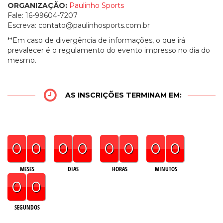
ORGANIZAÇÃO:
Paulinho Sports
Fale: 16-99604-7207
Escreva:
contato@paulinhosports.com.br
**Em caso de divergência de informações, o que irá
prevalecer é o regulamento do evento impresso no dia do
mesmo.
AS INSCRIÇÕES TERMINAM EM:
0
0
0
0
0
0
0
0
MESES
DIAS
HORAS
MINUTOS
0
0
SEGUNDOS