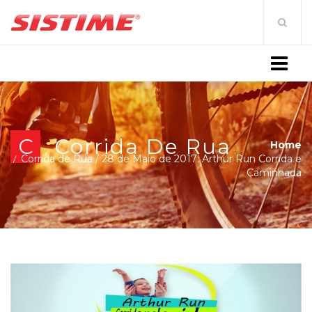
MENU
C
Corrida De Rua
Home
Corrida de Rua
/
28 de Maio de 2017: Arthur Run Corrida e
Caminhada