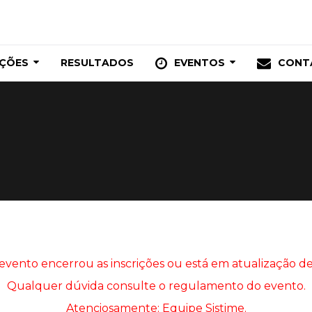
IÇÕES
RESULTADOS
EVENTOS
CONT
 evento encerrou as inscrições ou está em atualização de
Qualquer dúvida consulte o regulamento do evento.
Atenciosamente: Equipe Sistime.