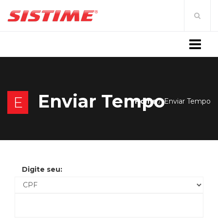
MENU
Enviar Tempo
E
Home
Enviar Tempo
Digite seu: