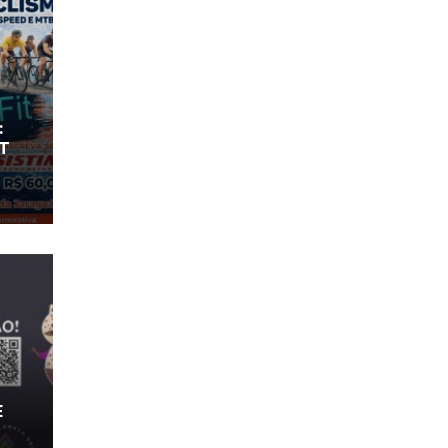
:
IT
E