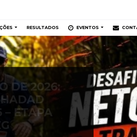
IÇÕES
RESULTADOS
EVENTOS
CONT
TAQUE
O DE 2026:
 HADAD
6 – ETAPA