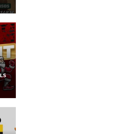
E
LLS