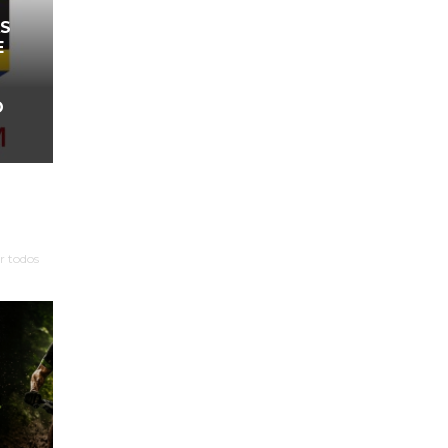
AS
E
O
r todos