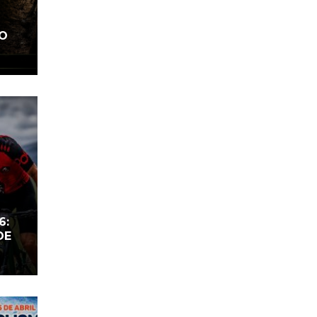
O
6:
DE