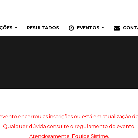
IÇÕES
RESULTADOS
EVENTOS
CONT
 evento encerrou as inscrições ou está em atualização de
Qualquer dúvida consulte o regulamento do evento.
Atenciosamente: Equipe Sistime.