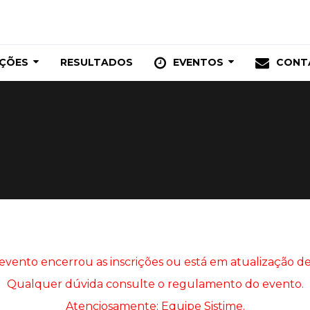
IÇÕES
RESULTADOS
EVENTOS
CONT
 evento encerrou as inscrições ou está em atualização de
Qualquer dúvida consulte o regulamento do evento.
Atenciosamente: Equipe Sistime.