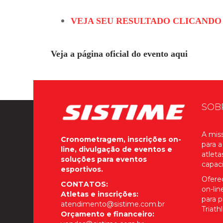
VEJA SEU RESULTADO CLICANDO
Veja a página oficial do evento aqui
SOB
A miss
Cronometragem, inscrições on-
para a
line, divulgação de eventos e
atleta
soluções para eventos
capac
esportivos.
Ofere
CONTATOS:
on-li
Atletas e inscrições:
para p
atendimento@sistime.com.br
Triath
Orçamento e financeiro: