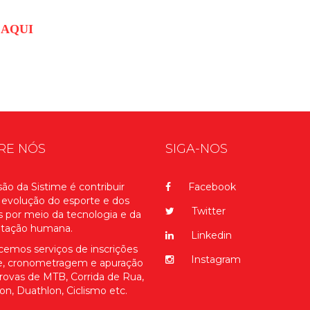
 AQUI
RE NÓS
SIGA-NOS
ão da Sistime é contribuir
Facebook
 evolução do esporte e dos
Twitter
s por meio da tecnologia e da
itação humana.
Linkedin
cemos serviços de inscrições
Instagram
ne, cronometragem e apuração
rovas de MTB, Corrida de Rua,
lon, Duathlon, Ciclismo etc.