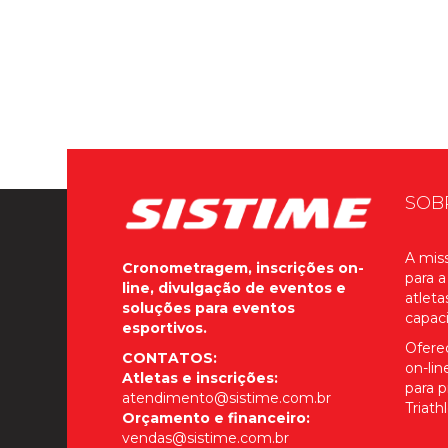
SOB
A miss
Cronometragem, inscrições on-
para a
line, divulgação de eventos e
atleta
soluções para eventos
capac
esportivos.
Ofere
CONTATOS:
on-li
Atletas e inscrições:
para p
atendimento@sistime.com.br
Triath
Orçamento e financeiro:
vendas@sistime.com.br