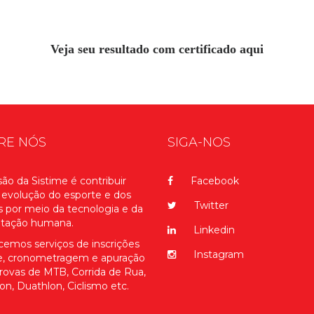
Veja seu resultado com certificado aqui
RE NÓS
SIGA-NOS
ão da Sistime é contribuir
Facebook
 evolução do esporte e dos
Twitter
s por meio da tecnologia e da
itação humana.
Linkedin
cemos serviços de inscrições
Instagram
ne, cronometragem e apuração
rovas de MTB, Corrida de Rua,
lon, Duathlon, Ciclismo etc.