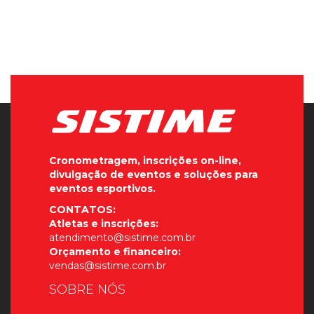
Cronometragem, inscrições on-line,
divulgação de eventos e soluções para
eventos esportivos.
CONTATOS:
Atletas e inscrições:
atendimento@sistime.com.br
Orçamento e financeiro:
vendas@sistime.com.br
SOBRE NÓS