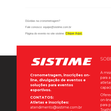
Dúvidas na cronometragem?
Fale conosco:
equipe@sistime.com.br
Clique Aqui.
Página do evento no site sistime:
SOB
A miss
Cronometragem, inscrições on-
para a
line, divulgação de eventos e
atleta
soluções para eventos
capac
esportivos.
Ofere
CONTATOS:
on-li
Atletas e inscrições:
para p
atendimento@sistime.com.br
Triath