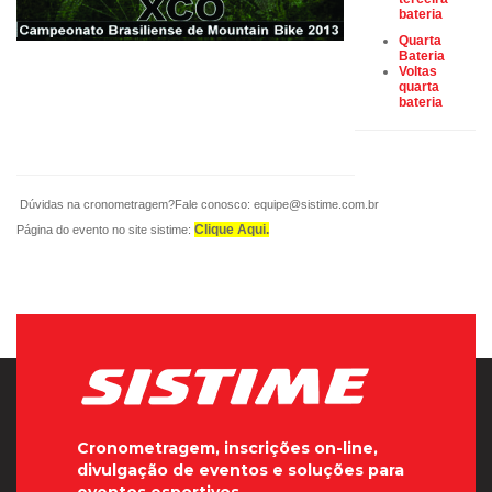
bateria
Quarta
Bateria
Voltas
quarta
bateria
Dúvidas na cronometragem?Fale conosco:
equipe@sistime.com.br
Clique Aqui.
Página do evento no site sistime:
Cronometragem, inscrições on-line,
divulgação de eventos e soluções para