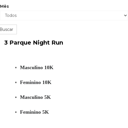
Mês
Buscar
3 Parque Night Run
Masculino 10K
Feminino 10K
Masculino 5K
Feminino 5K