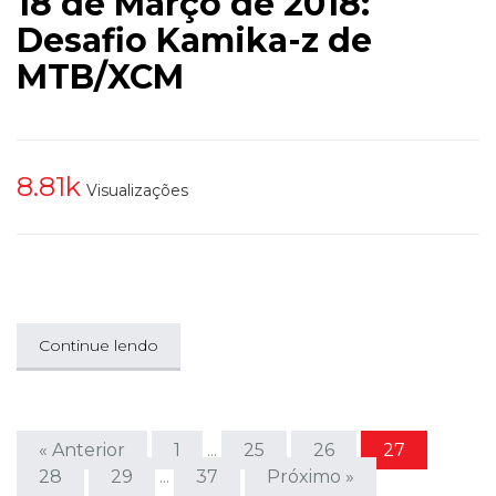
18 de Março de 2018:
Desafio Kamika-z de
MTB/XCM
8.81k
Visualizações
Continue lendo
« Anterior
1
25
26
27
…
28
29
37
Próximo »
…