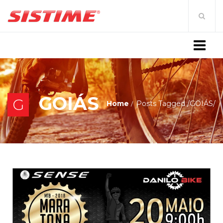
MENU
GOIÁS
G
Home
Posts Tagged
/
GOIÁS/