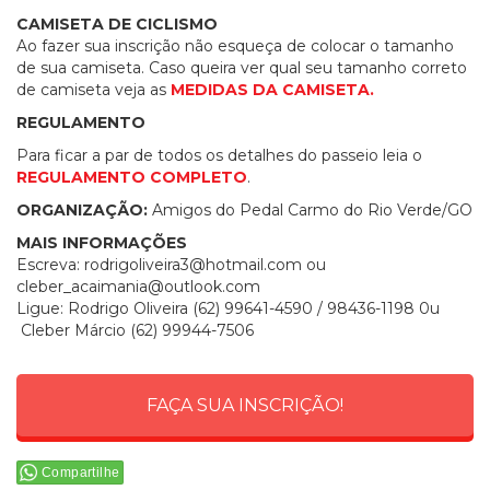
CAMISETA DE CICLISMO
Ao fazer sua inscrição não esqueça de colocar o tamanho
de sua camiseta. Caso queira ver qual seu tamanho correto
de camiseta veja as
MEDIDAS DA CAMISETA.
REGULAMENTO
Para ficar a par de todos os detalhes do passeio leia o
REGULAMENTO COMPLETO
.
ORGANIZAÇÃO:
Amigos do Pedal Carmo do Rio Verde/GO
MAIS INFORMAÇÕES
Escreva:
rodrigoliveira3@hotmail.com
ou
cleber_acaimania@outlook.com
Ligue: Rodrigo Oliveira (62) 99641-4590 / 98436-1198 0u
Cleber Márcio (62) 99944-7506
FAÇA SUA INSCRIÇÃO!
Compartilhe