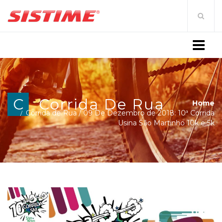
MENU
C
Corrida De Rua
Home
Corrida de Rua
/
09 De Dezembro de 2018: 10ª Corrida
Usina São Martinho 10k e 5k