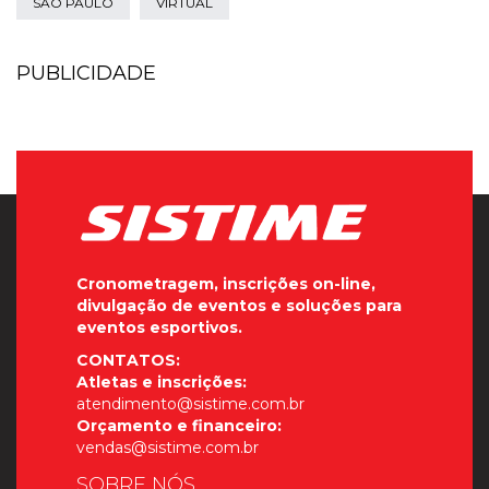
SÃO PAULO
VIRTUAL
PUBLICIDADE
Cronometragem, inscrições on-line,
divulgação de eventos e soluções para
eventos esportivos.
CONTATOS:
Atletas e inscrições:
atendimento@sistime.com.br
Orçamento e financeiro:
vendas@sistime.com.br
SOBRE NÓS