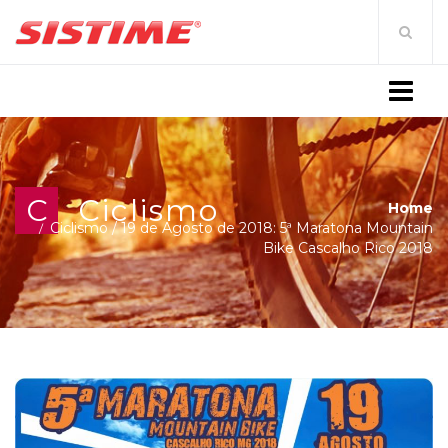
MENU
C
Ciclismo
Home
Ciclismo
/
19 de Agosto de 2018: 5ª Maratona Mountain
Bike Cascalho Rico 2018