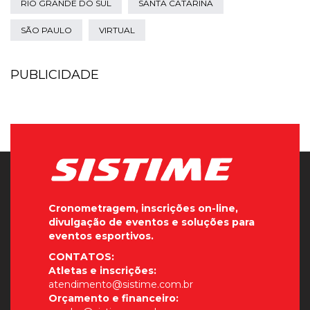
RIO GRANDE DO SUL
SANTA CATARINA
SÃO PAULO
VIRTUAL
PUBLICIDADE
Cronometragem, inscrições on-line,
divulgação de eventos e soluções para
eventos esportivos.
CONTATOS:
Atletas e inscrições:
atendimento@sistime.com.br
Orçamento e financeiro: