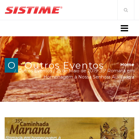
MENU
O
Outros Eventos
Home
Outros Eventos
/
25 de Maio de 2019: 35ª Romaria em
Homenagem à Nossa Senhora Auxiliadora