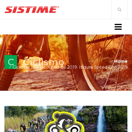
MENU
C
Ciclismo
Home
Ciclismo
/
09 de Junho de 2019: Itiquira Speed Giro 2019