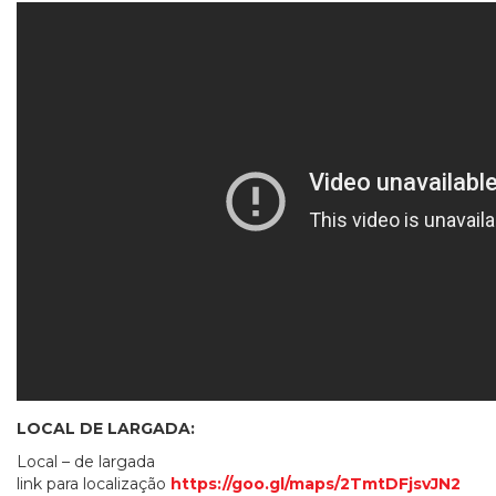
LOCAL DE LARGADA:
Local – de largada
link para localização
https://goo.gl/maps/2TmtDFjsvJN2