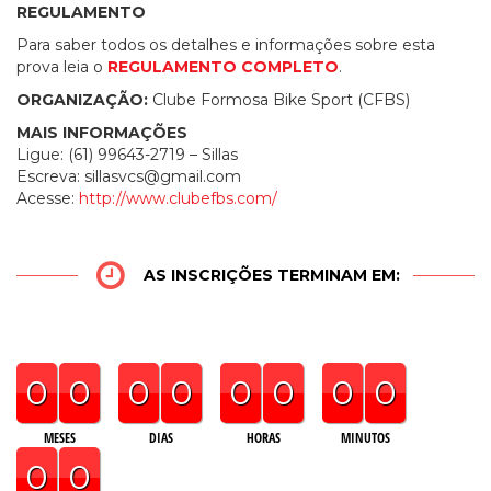
REGULAMENTO
Para saber todos os detalhes e informações sobre esta
prova leia o
REGULAMENTO COMPLETO
.
ORGANIZAÇÃO:
Clube Formosa Bike Sport (CFBS)
MAIS INFORMAÇÕES
Ligue: (61) 99643-2719 – Sillas
Escreva:
sillasvcs@gmail.com
Acesse:
http://www.clubefbs.com/
AS INSCRIÇÕES TERMINAM EM:
0
0
0
0
0
0
0
0
MESES
DIAS
HORAS
MINUTOS
0
0