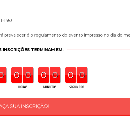
1-1453
irá prevalecer é o regulamento do evento impresso no dia do m
S INSCRIÇÕES TERMINAM EM:
0
0
0
0
0
0
0
HORAS
MINUTOS
SEGUNDOS
AÇA SUA INSCRIÇÃO!