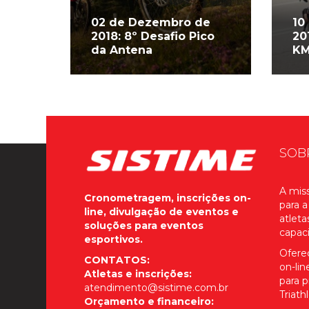
02 de Dezembro de
10
2018: 8º Desafio Pico
20
da Antena
K
SOB
A miss
Cronometragem, inscrições on-
para a
line, divulgação de eventos e
atleta
soluções para eventos
capac
esportivos.
Ofere
CONTATOS:
on-li
Atletas e inscrições:
para p
atendimento@sistime.com.br
Triath
Orçamento e financeiro: