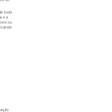
de todo
a e a
oios ou
ficando
mação