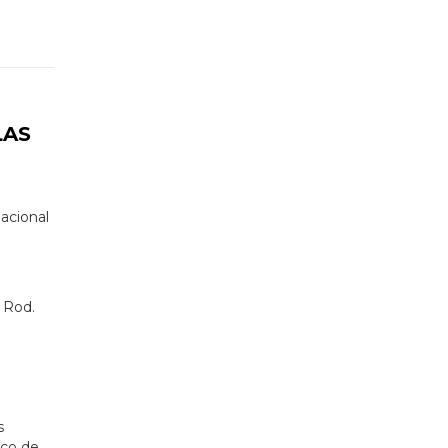
LAS
acional
 Rod.
s
sco de