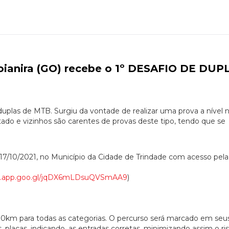
Goianira (GO) recebe o 1º DESAFIO DE DUP
plas de MTB. Surgiu da vontade de realizar uma prova a nível n
tado e vizinhos são carentes de provas deste tipo, tendo que se
 17/10/2021, no Município da Cidade de Trindade com acesso pela
ps.app.goo.gl/jqDX6mLDsuQVSmAA9
)
0km para todas as categorias. O percurso será marcado em seu
, placas, indicando, as entradas corretas, minimizando assim o ri