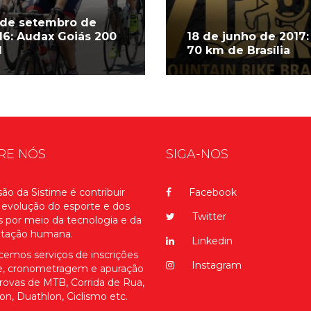
 de setembro de
16: Audax Goiás 200
18 de junho de 2017:
M
70 km de Brasília
RE NÓS
SIGA-NOS
ão da Sistime é contribuir
Facebook
 evolução do esporte e dos
Twitter
s por meio da tecnologia e da
itação humana.
Linkedin
cemos serviços de inscrições
Instagram
ne, cronometragem e apuração
rovas de MTB, Corrida de Rua,
lon, Duathlon, Ciclismo etc.