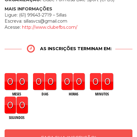
MAIS INFORMAÇÕES
Ligue: (61) 99643-2719 – Sillas
Escreva:
sillasvcs@gmail.com
Acesse:
http://www.clubefbs.com/
AS INSCRIÇÕES TERMINAM EM:
0
0
0
0
0
0
0
0
MESES
DIAS
HORAS
MINUTOS
0
0
SEGUNDOS