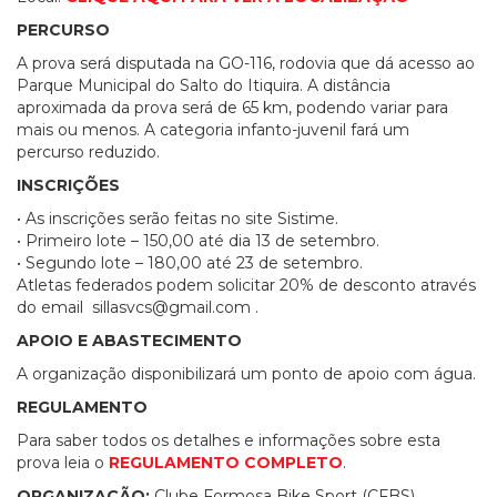
PERCURSO
A prova será disputada na GO-116, rodovia que dá acesso ao
Parque Municipal do Salto do Itiquira. A distância
aproximada da prova será de 65 km, podendo variar para
mais ou menos. A categoria infanto-juvenil fará um
percurso reduzido.
INSCRIÇÕES
• As inscrições serão feitas no site Sistime.
• Primeiro lote – 150,00 até dia 13 de setembro.
• Segundo lote – 180,00 até 23 de setembro.
Atletas federados podem solicitar 20% de desconto através
do email
sillasvcs@gmail.com
.
APOIO E ABASTECIMENTO
A organização disponibilizará um ponto de apoio com água.
REGULAMENTO
Para saber todos os detalhes e informações sobre esta
prova leia o
REGULAMENTO COMPLETO
.
ORGANIZAÇÃO:
Clube Formosa Bike Sport (CFBS)