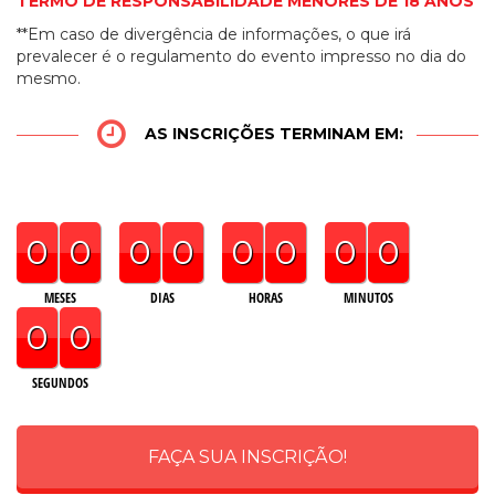
TERMO DE RESPONSABILIDADE MENORES DE 18 ANOS
**Em caso de divergência de informações, o que irá
prevalecer é o regulamento do evento impresso no dia do
mesmo.
AS INSCRIÇÕES TERMINAM EM:
0
0
0
0
0
0
0
0
MESES
DIAS
HORAS
MINUTOS
0
0
SEGUNDOS
FAÇA SUA INSCRIÇÃO!