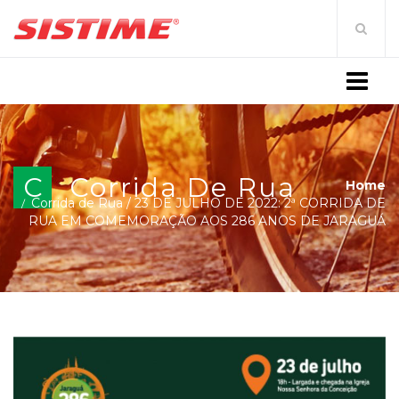
MENU
C
Corrida De Rua
Home
Corrida de Rua
/
23 DE JULHO DE 2022: 2ª CORRIDA DE
RUA EM COMEMORAÇÃO AOS 286 ANOS DE JARAGUÁ