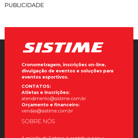
PUBLICIDADE
Cronometragem, inscrições on-line,
divulgação de eventos e soluções para
eventos esportivos.
CONTATOS:
Atletas e inscrições:
atendimento@sistime.com.br
Orçamento e financeiro:
vendas@sistime.com.br
SOBRE NÓS