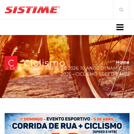
MENU
C
Ciclismo
Home
Ciclismo
/
05 DE ABRIL DE 2026: 10 ANOS DYNAMIC FIT
2026 – CICLISMO SPEED E MTB